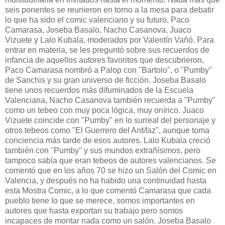
seis ponentes se reunieron en torno a la mesa para debatir
lo que ha sido el comic valenciano y su futuro, Paco
Camarasa, Joseba Basalo, Nacho Casanova, Juaco
Vizuete y Lalo Kubala, moderados por Valentín Vañó. Para
entrar en materia, se les preguntó sobre sus recuerdos de
infancia de aquellos autores favoritos que descubrieron,
Paco Camarasa nombró a Palop con "Bartolo", o "Pumby"
de Sanchis y su gran universo de ficción. Joseba Basalo
tiene unos recuerdos más difuminados de la Escuela
Valenciana, Nacho Casanova también recuerda a "Pumby"
como un tebeo con muy poca lógica, muy onírico. Juaco
Vizuete coincide con "Pumby" en lo surreal del personaje y
otros tebeos como "El Guerrero del Antifaz", aunque toma
conciencia más tarde de esos autores. Lalo Kubala creció
también con "Pumby" y sus mundos extrañísimos, pero
tampoco sabía que eran tebeos de autores valencianos. Se
comentó que en los años 70 se hizo un Salón del Comic en
Valencia, y después no ha habido una continuidad hasta
esta Mostra Comic, a lo que comentó Camarasa que cada
pueblo tiene lo que se merece, somos importantes en
autores que hasta exportan su trabajo pero somos
incapaces de montar nada como un salón. Joseba Basalo